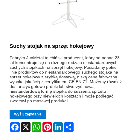
Suchy stojak na sprzęt hokejowy
Fabryka JunMetal to chiński producent, który od ponad 23
lat koncentruje się na różnego rodzaju niestandardowych
suchych stojakach na sprzęt hokejowy. Posiadamy pełne
linie produktów do niestandardowego suchego stojaka na
sprzęt hokejowy z szybką dostawą, niską ceną fabryczną i
wysoką jakością z certyfikatem CE EN 71. Możemy również
dostarczyć gotowe próbki lub stworzyć nową,
niestandardową formę stojaka do suszenia sprzętu
hokejowego przy niewielkich kosztach i może podlegać
zwrotowi po masowej produkcji.
Wyślij zapytanie
Facebook
X
WhatsApp
Pinterest
LinkedIn
Share