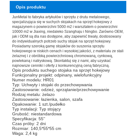
Opis produktu
JunMetal to fabryka artykułów i sprzętu z drutu metalowego,
specjalizująca się w suchych stojakach na sprzęt hokejowy z
magazynem o powierzchni 5000 m2 i warsztatem o powierzchni
10000 m2 w Jiaxing, niedaleko Szanghaju i Ningbo. Zarówno OEM,
jak i ODM są dla nas dostępne, aby zapewnić trwały, dostosowany
do indywidualnych potrzeb suchy stojak na sprzęt hokejowy.
Posiadamy szeroką gamę stojaków do suszenia sprzętu
hokejowego w niskich cenach i wysokiej jakości, z materiału ze stali
żelaznej i z obróbką powierzchniową chromowaną, cynkową,
powlekaną i natryskową. Skontaktuj się z nami, aby uzyskać
najnowsze cenniki i oferty z konkurencyjną ceną fabryczną.
Opis produktu suchego stojaka na sprzęt hokejowy
Funkcjonalny projekt: odpinany, wielofunkcyjny
Numer modelu: HR01
Typ: Uchwyty i stojaki do przechowywania
Zastosowanie: odzież, sprzątanie/przechowywanie
Rodzaj metalu: żelazo
Zastosowanie: łazienka, salon, szafa
Opakowanie: 1 szt./pudełko
Typ instalacji: Typ stojący
Grubość: niestandardowa
Specyfikacja: 55''
Czas próby: 2 dni
Rozmiar: 140,5*55*55 cm
Waga: 2,4 kg