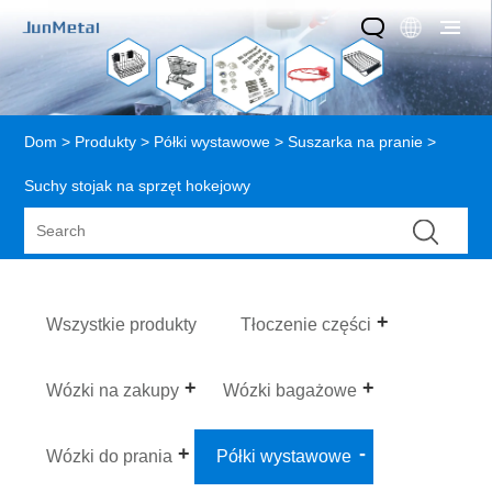
Dom
>
Produkty
>
Półki wystawowe
>
Suszarka na pranie
>
Suchy stojak na sprzęt hokejowy
Wszystkie produkty
Tłoczenie części
Wózki na zakupy
Wózki bagażowe
Wózki do prania
Półki wystawowe