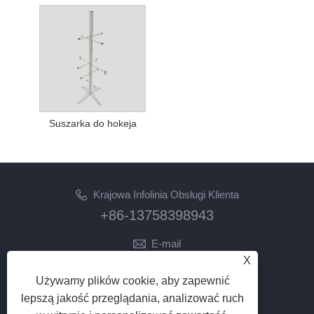
Suszarka do hokeja
Krajowa Infolinia Obsługi Klienta
+86-13758398943
E-mail
X
lilyz@junmetal.com
junmetal.hardware.ltd@gmail.com
Używamy plików cookie, aby zapewnić
lepszą jakość przeglądania, analizować ruch
PODĄŻAJ ZA NAMI