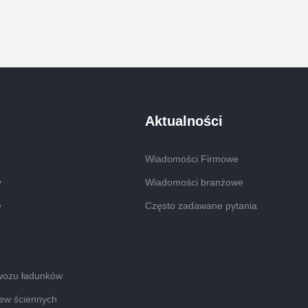
Aktualności
Wiadomości Firmowe
y
Wiadomości branżowe
e
Często zadawane pytania
e
wozu ładunków
tew ściennych