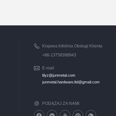
Krajowa Infolinia Obsługi Klienta
+86-13758398943
E-mail
lilyz@junmetal.com
junmetal.hardware.ltd@gmail.com
PODĄŻAJ ZA NAMI