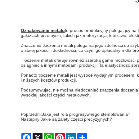
Oznakowanie metalu
to proces produkcyjny polegający na 
gałęziach przemysłu, takich jak motoryzacja, lotnictwo, elek
Znaczenie tłoczenia metali polega na jego zdolności do szy
o stałej jakości i dokładności, co czyni go opłacalnym dla p
Tłoczenie metali oferuje również szeroką gamę możliwości 
osiągnięcia innymi metodami produkcji. Ta elastyczność spr
Ponadto tłoczenie metali jest wysoce wydajnym procesem, k
i niższych kosztów produkcji.
Podsumowując, nie można niedoceniać znaczenia tłoczenia 
wysokiej jakości części metalowych.
Poprzedni:
Jaka jest rola progresywnego stemplowania?
Następny:
Jakie są zalety części precyzyjnych?
Facebook
X
WhatsApp
Pinterest
LinkedIn
Share