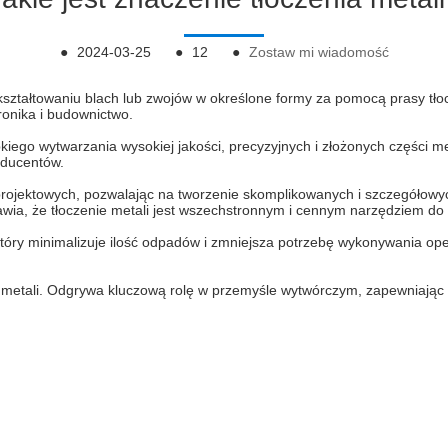
●
2024-03-25
●
12
●
Zostaw mi wiadomość
kształtowaniu blach lub zwojów w określone formy za pomocą prasy tło
tronika i budownictwo.
bkiego wytwarzania wysokiej jakości, precyzyjnych i złożonych części
roducentów.
projektowych, pozwalając na tworzenie skomplikowanych i szczegółowyc
awia, że ​​tłoczenie metali jest wszechstronnym i cennym narzędziem 
tóry minimalizuje ilość odpadów i zmniejsza potrzebę wykonywania ope
metali. Odgrywa kluczową rolę w przemyśle wytwórczym, zapewniając 