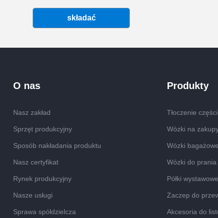
składać
O nas
Produkty
Nasz zakład
Tłoczenie części
Sprzęt produkcyjny
Wózki na zakup
Sposób nakładania produktu
Wózki bagażow
Nasz certyfikat
Wózki do prania
Rynek produkcyjny
Półki wystawow
Nasze usługi
Zaczep do prze
Sprawa spółdzielcza
Akcesoria do lis